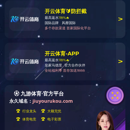
于热胀冷缩的关系，液体的体积会膨胀或缩小，则
液体的密度亦随之减小或增大。
01-17
液体比重天平厂家谈液体密度测量外在因素
液体比重天平厂家解析液体密度测量的外在因素：
1.温度：当有机化合物液体的温度上升或下降时，由
于热胀冷缩的关系，液体的体积会膨胀或缩小，则
液体的密度亦随之减小或增大。
01-16
粉末冶金密度计与粉末冶金的混合工艺概述
粉末冶金密度计由于粉末冶金的孔隙结构对粉体的
物理性质影响很大，而且粉末冶金产品根据其需求
是以体密度、湿密度、视孔隙率、含油率等为主要
的认定标准，所以对于成形胚体和粉末冶金密度计
01-16
粉末冶金密度计与粉末冶金的混合工艺概述
由于粉末冶金的孔隙结构对粉体的物理性质影响很
大，而且粉末冶金产品根据其需求是以体密度···
粉末冶金密度计由于粉末冶金的孔隙结构对粉体的
物理性质影响很大，而且粉末冶金产品根据其需求
是以体密度、湿密度、视孔隙率、含油率等为主要
的认定标准，所以对于成形胚体和
01-16
粉末冶金密度计厂家概述粉末冶金理论密度