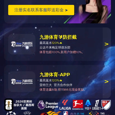
粉末冶金密度计适用于煮沸法、真空饱和法量测，
采用阿基米得原理浮力法，准确直读量测数值。可
直接读取结构件体密度与含油合金之有效孔隙率、
湿密度、体积。直接读取烧结含油
01-16
粉末冶金密度计厂家概述粉末冶金理论密度
粉末冶金密度计适用于煮沸法、真空饱和法量测，
采用阿基米得原理浮力法，准确直读量测数值。可
直接读取结构件体密度与含油合金之有效孔隙率、
湿密度、体积。直接读取烧结含油
01-16
液体比重天平的使用规程及养护要点
液体比重天平属教学仪器，是实验室中不可缺少的
液体测量仪器。液体比重天平在使用的过程中是有
很多要求的，如果使用不当就会造成测量失误。今
天先来为大家具体介绍一下液体比
01-16
液体比重天平的使用规程及养护要点
液体比重天平属教学仪器，是实验室中不可缺少的
液体测量仪器。液体比重天平在使用的过程中是有
很多要求的，如果使用不当就会造成测量失误。今