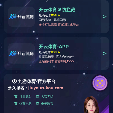
电力用内外涂塑复合钢管
首页
上一页
1
下一页
末页
如果您有任何问题，请跟我们联系！
华体(中国)