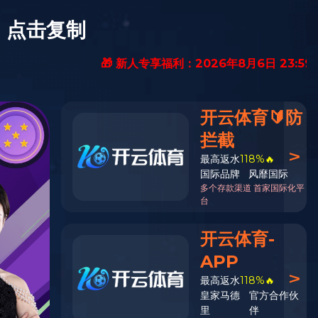
话
邮箱地址
QQ客服
2618
jdgyljj@163.com
1561242782
公司业绩
华体(中国)