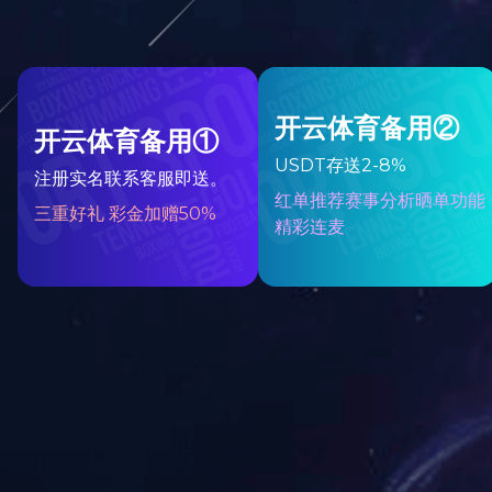
详细介
产品展示
内外涂塑复合钢管
消防用内外涂塑复合钢管
电力用内外涂塑复合钢管
供排水内外涂环氧复合钢管
喷塑护栏